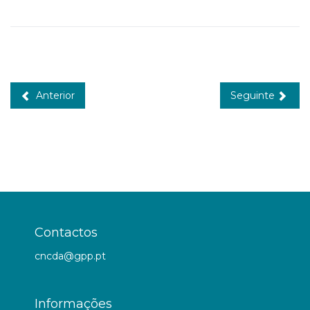
Anterior
Seguinte
Contactos
cncda@gpp.pt
Informações