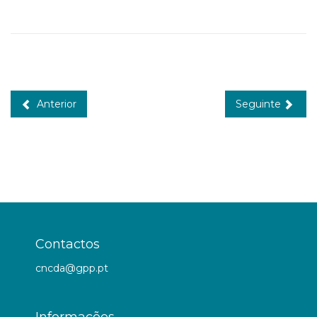
Anterior
Seguinte
Contactos
cncda@gpp.pt
Informações