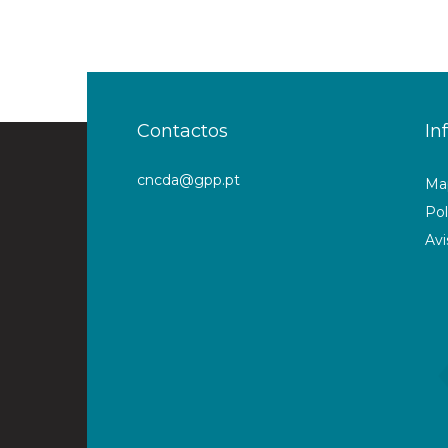
Contactos
In
cncda@gpp.pt
Map
Pol
Avi