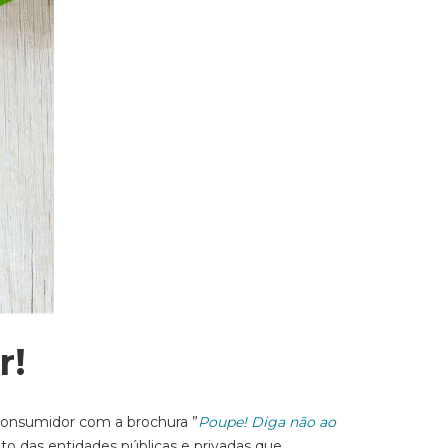
r!
 Consumidor com a brochura ”
Poupe! Diga não ao
nto das entidades públicas e privadas que