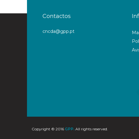
Contactos
In
cncda@gpp.pt
Map
Pol
Avi
Copyright © 2016
GPP.
All rights reserved.