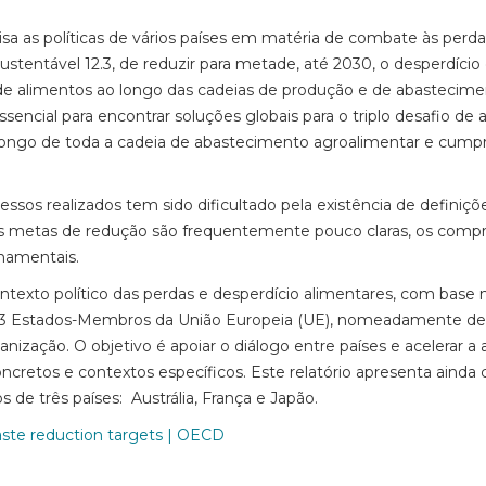
a as políticas de vários países em matéria de combate às perdas
entável 12.3, de reduzir para metade, até 2030, o desperdício
 de alimentos ao longo das cadeias de produção e de abastecimen
ssencial para encontrar soluções globais para o triplo desafio d
o longo de toda a cadeia de abastecimento agroalimentar e cumpr
 realizados tem sido dificultado pela existência de definiçõe
 As metas de redução são frequentemente pouco claras, os compr
namentais.
ontexto político das perdas e desperdício alimentares, com base
 de 23 Estados-Membros da União Europeia (UE), nomeadamente 
ização. O objetivo é apoiar o diálogo entre países e acelerar a a
cretos e contextos específicos. Este relatório apresenta ainda
de três países: Austrália, França e Japão.
ste reduction targets | OECD