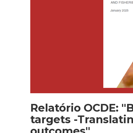
Relatório OCDE: "
targets -Translati
outcomes"