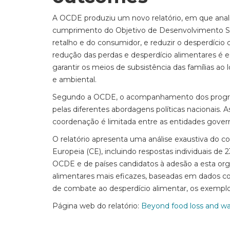
A OCDE produziu um novo relatório, em que analis
cumprimento do Objetivo de Desenvolvimento Sust
retalho e do consumidor, e reduzir o desperdício
redução das perdas e desperdício alimentares é e
garantir os meios de subsistência das famílias a
e ambiental.
Segundo a OCDE, o acompanhamento dos progressos
pelas diferentes abordagens políticas nacionais.
coordenação é limitada entre as entidades gover
O relatório apresenta uma análise exaustiva do c
Europeia (CE), incluindo respostas individuais
OCDE e de países candidatos à adesão a esta organ
alimentares mais eficazes, baseadas em dados con
de combate ao desperdício alimentar, os exemplos 
Página web do relatório:
Beyond food loss and wa