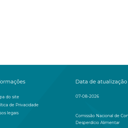
formações
Data de atualização
07-08-2026
a do site
ítica de Privacidade
sos legais
Comissão Nacional de Co
Desperdício Alimentar