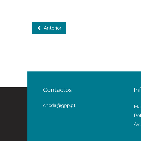
Anterior
Contactos
In
cncda@gpp.pt
Map
Pol
Avi